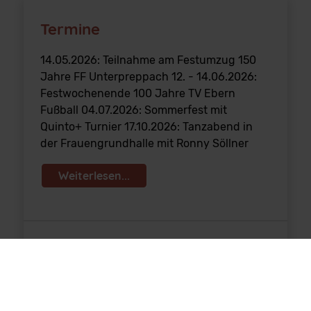
Termine
14.05.2026: Teilnahme am Festumzug 150
Jahre FF Unterpreppach 12. - 14.06.2026:
Festwochenende 100 Jahre TV Ebern
Fußball 04.07.2026: Sommerfest mit
Quinto+ Turnier 17.10.2026: Tanzabend in
der Frauengrundhalle mit Ronny Söllner
Weiterlesen...
Aktuelles
Regenjacken für die Fußball F-Jugend Über
ein Weihnachtsgeschenk der besonderen